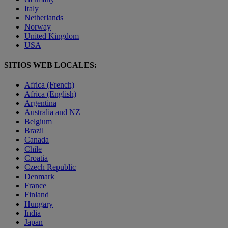
Italy
Netherlands
Norway
United Kingdom
USA
SITIOS WEB LOCALES:
Africa (French)
Africa (English)
Argentina
Australia and NZ
Belgium
Brazil
Canada
Chile
Croatia
Czech Republic
Denmark
France
Finland
Hungary
India
Japan