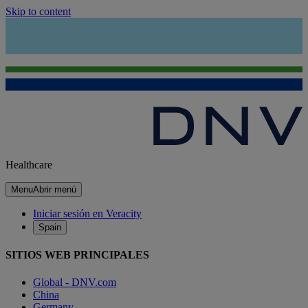
Skip to content
Healthcare
Menu
Abrir menú
Iniciar sesión en Veracity
Spain
SITIOS WEB PRINCIPALES
Global - DNV.com
China
Germany