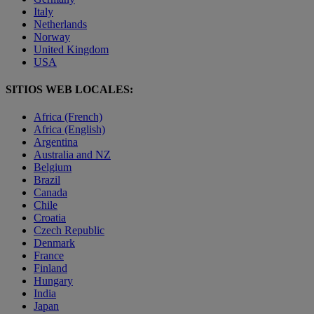
Italy
Netherlands
Norway
United Kingdom
USA
SITIOS WEB LOCALES:
Africa (French)
Africa (English)
Argentina
Australia and NZ
Belgium
Brazil
Canada
Chile
Croatia
Czech Republic
Denmark
France
Finland
Hungary
India
Japan