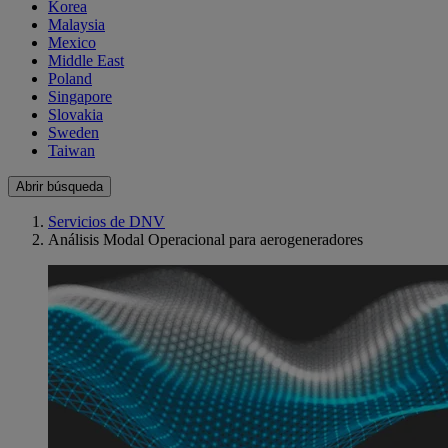
Korea
Malaysia
Mexico
Middle East
Poland
Singapore
Slovakia
Sweden
Taiwan
Abrir búsqueda
Servicios de DNV
Análisis Modal Operacional para aerogeneradores