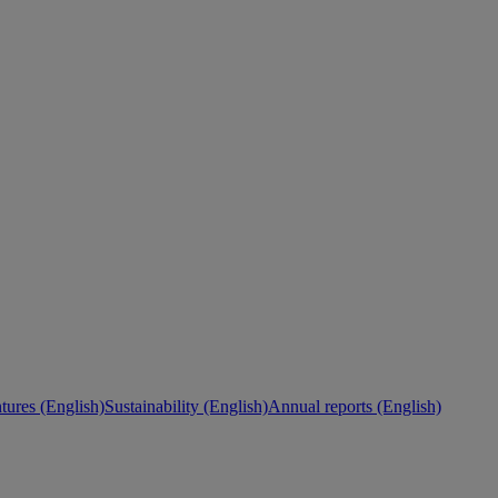
ures (English)
Sustainability (English)
Annual reports (English)