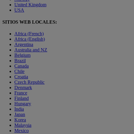
United Kingdom
USA
SITIOS WEB LOCALES:
Africa (French)
Africa (English)
Argentina
Australia and NZ
Belgium
Brazil
Canada
Chile
Croatia
Czech Republic
Denmark
France
Finland
Hungary
India
Japan
Korea
Malaysia
Mexico