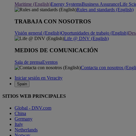
Maritime (English)
Energy Systems
Business Assurance
Life Sci
Rules and standards (English)
TRABAJA CON NOSOTROS
Visión general (English)
Oportunidades de trabajo (English)
Desa
Life @ DNV (English)
MEDIOS DE COMUNICACIÓN
Sala de prensa
Eventos
Contacta con nosotros (Engl
Iniciar sesión en Veracity
Spain
SITIOS WEB PRINCIPALES
Global - DNV.com
China
Germany
Italy
Netherlands
Norway