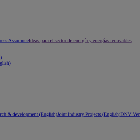
ness Assurance
Ideas para el sector de energía y energías renovables
h)
glish)
rch & development (English)
Joint Industry Projects (English)
DNV Vent