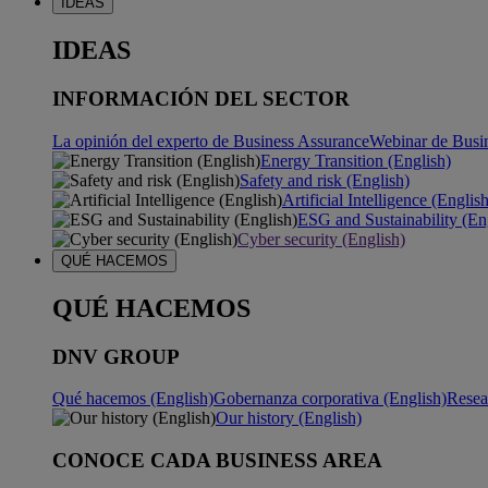
IDEAS
IDEAS
INFORMACIÓN DEL SECTOR
La opinión del experto de Business Assurance
Webinar de Busi
Energy Transition (English)
Safety and risk (English)
Artificial Intelligence (Englis
ESG and Sustainability (En
Cyber security (English)
QUÉ HACEMOS
QUÉ HACEMOS
DNV GROUP
Qué hacemos (English)
Gobernanza corporativa (English)
Resea
Our history (English)
CONOCE CADA BUSINESS AREA