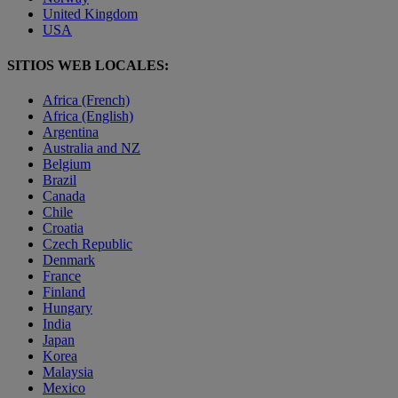
United Kingdom
USA
SITIOS WEB LOCALES:
Africa (French)
Africa (English)
Argentina
Australia and NZ
Belgium
Brazil
Canada
Chile
Croatia
Czech Republic
Denmark
France
Finland
Hungary
India
Japan
Korea
Malaysia
Mexico