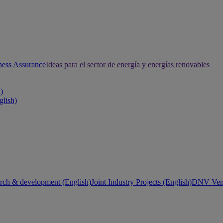
ness Assurance
Ideas para el sector de energía y energías renovables
h)
glish)
rch & development (English)
Joint Industry Projects (English)
DNV Vent