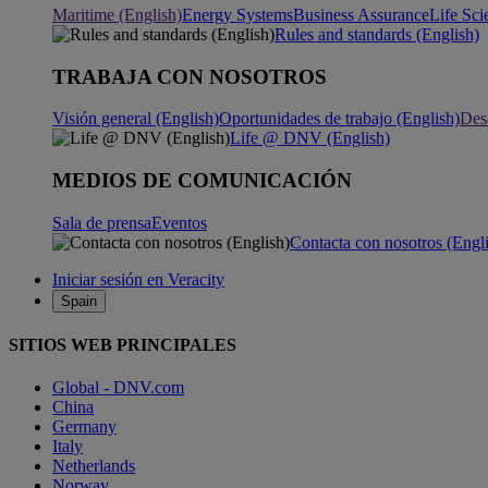
Maritime (English)
Energy Systems
Business Assurance
Life Sci
Rules and standards (English)
TRABAJA CON NOSOTROS
Visión general (English)
Oportunidades de trabajo (English)
Desa
Life @ DNV (English)
MEDIOS DE COMUNICACIÓN
Sala de prensa
Eventos
Contacta con nosotros (Engl
Iniciar sesión en Veracity
Spain
SITIOS WEB PRINCIPALES
Global - DNV.com
China
Germany
Italy
Netherlands
Norway