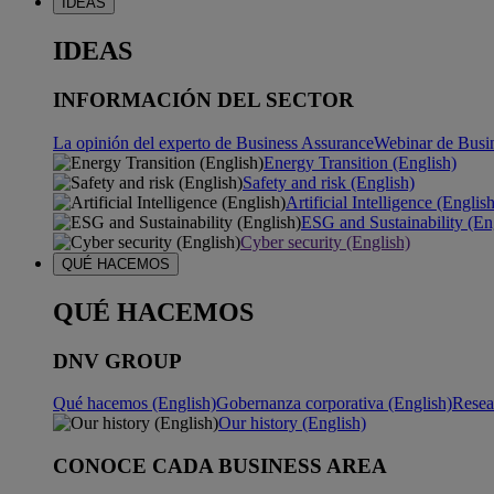
IDEAS
IDEAS
INFORMACIÓN DEL SECTOR
La opinión del experto de Business Assurance
Webinar de Busi
Energy Transition (English)
Safety and risk (English)
Artificial Intelligence (Englis
ESG and Sustainability (En
Cyber security (English)
QUÉ HACEMOS
QUÉ HACEMOS
DNV GROUP
Qué hacemos (English)
Gobernanza corporativa (English)
Resea
Our history (English)
CONOCE CADA BUSINESS AREA