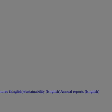
ures (English)
Sustainability (English)
Annual reports (English)