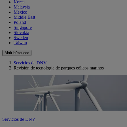
Korea
Malaysia
Mexico
Middle East
Poland
Singapore
Slovakia
Sweden
Taiwan
Abrir búsqueda
Servicios de DNV
Revisión de tecnología de parques eólicos marinos
Servicios de DNV