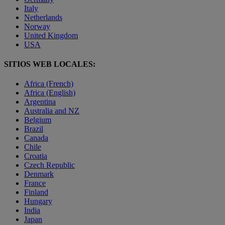
Italy
Netherlands
Norway
United Kingdom
USA
SITIOS WEB LOCALES:
Africa (French)
Africa (English)
Argentina
Australia and NZ
Belgium
Brazil
Canada
Chile
Croatia
Czech Republic
Denmark
France
Finland
Hungary
India
Japan