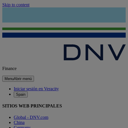
Skip to content
Finance
Menu
Abrir menú
Iniciar sesión en Veracity
Spain
SITIOS WEB PRINCIPALES
Global - DNV.com
China
Germany