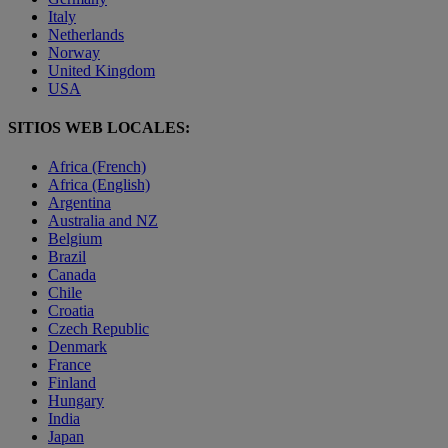
Italy
Netherlands
Norway
United Kingdom
USA
SITIOS WEB LOCALES:
Africa (French)
Africa (English)
Argentina
Australia and NZ
Belgium
Brazil
Canada
Chile
Croatia
Czech Republic
Denmark
France
Finland
Hungary
India
Japan