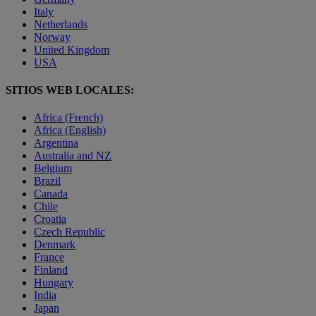
Italy
Netherlands
Norway
United Kingdom
USA
SITIOS WEB LOCALES:
Africa (French)
Africa (English)
Argentina
Australia and NZ
Belgium
Brazil
Canada
Chile
Croatia
Czech Republic
Denmark
France
Finland
Hungary
India
Japan