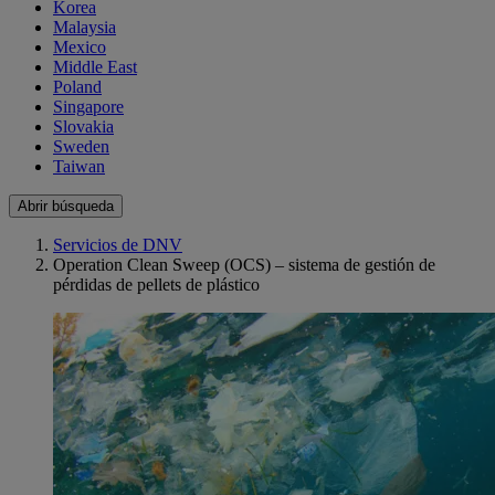
Korea
Malaysia
Mexico
Middle East
Poland
Singapore
Slovakia
Sweden
Taiwan
Abrir búsqueda
Servicios de DNV
Operation Clean Sweep (OCS) – sistema de gestión de
pérdidas de pellets de plástico