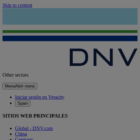
Skip to content
Other sectors
Menu
Abrir menú
Iniciar sesión en Veracity
Spain
SITIOS WEB PRINCIPALES
Global - DNV.com
China
Germany