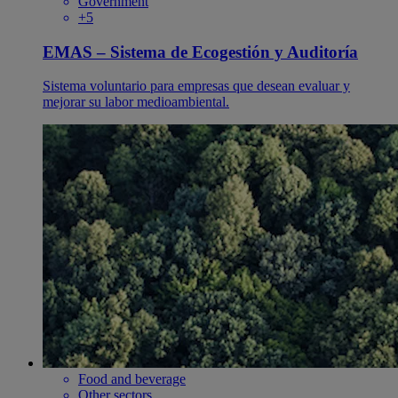
Government
+5
EMAS – Sistema de Ecogestión y Auditoría
Sistema voluntario para empresas que desean evaluar y
mejorar su labor medioambiental.
Food and beverage
Other sectors