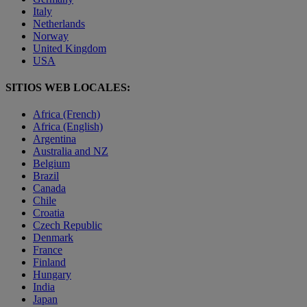
Italy
Netherlands
Norway
United Kingdom
USA
SITIOS WEB LOCALES:
Africa (French)
Africa (English)
Argentina
Australia and NZ
Belgium
Brazil
Canada
Chile
Croatia
Czech Republic
Denmark
France
Finland
Hungary
India
Japan