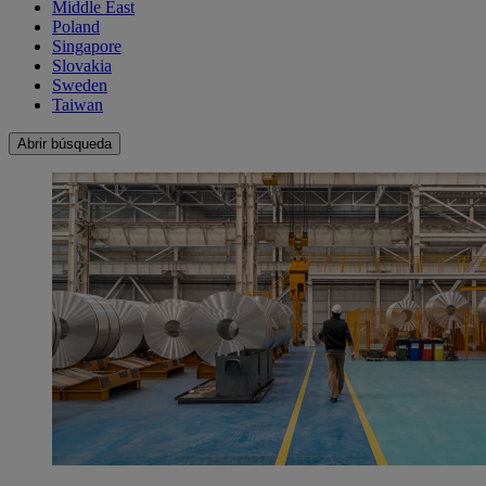
Middle East
Poland
Singapore
Slovakia
Sweden
Taiwan
Abrir búsqueda