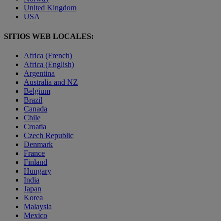
United Kingdom
USA
SITIOS WEB LOCALES:
Africa (French)
Africa (English)
Argentina
Australia and NZ
Belgium
Brazil
Canada
Chile
Croatia
Czech Republic
Denmark
France
Finland
Hungary
India
Japan
Korea
Malaysia
Mexico