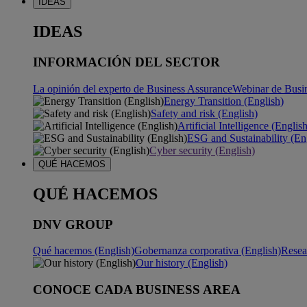
IDEAS
IDEAS
INFORMACIÓN DEL SECTOR
La opinión del experto de Business Assurance
Webinar de Busi
Energy Transition (English)
Safety and risk (English)
Artificial Intelligence (Englis
ESG and Sustainability (En
Cyber security (English)
QUÉ HACEMOS
QUÉ HACEMOS
DNV GROUP
Qué hacemos (English)
Gobernanza corporativa (English)
Resea
Our history (English)
CONOCE CADA BUSINESS AREA