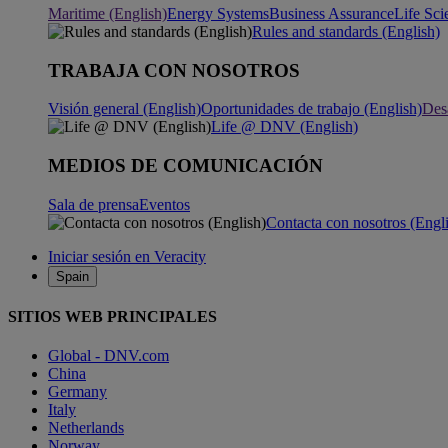
Maritime (English)
Energy Systems
Business Assurance
Life Sci
Rules and standards (English)
TRABAJA CON NOSOTROS
Visión general (English)
Oportunidades de trabajo (English)
Desa
Life @ DNV (English)
MEDIOS DE COMUNICACIÓN
Sala de prensa
Eventos
Contacta con nosotros (Engl
Iniciar sesión en Veracity
Spain
SITIOS WEB PRINCIPALES
Global - DNV.com
China
Germany
Italy
Netherlands
Norway