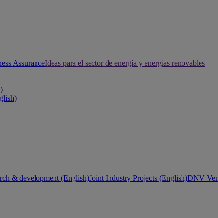
ness Assurance
Ideas para el sector de energía y energías renovables
h)
glish)
rch & development (English)
Joint Industry Projects (English)
DNV Vent