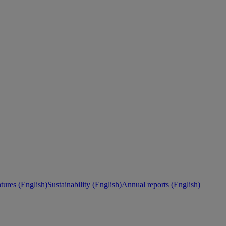
ures (English)
Sustainability (English)
Annual reports (English)