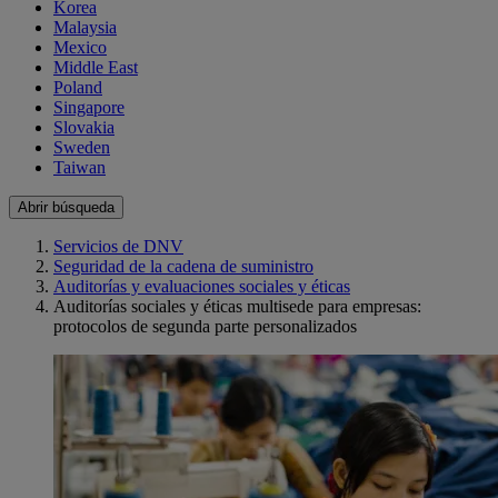
Korea
Malaysia
Mexico
Middle East
Poland
Singapore
Slovakia
Sweden
Taiwan
Abrir búsqueda
Servicios de DNV
Seguridad de la cadena de suministro
Auditorías y evaluaciones sociales y éticas
Auditorías sociales y éticas multisede para empresas:
protocolos de segunda parte personalizados