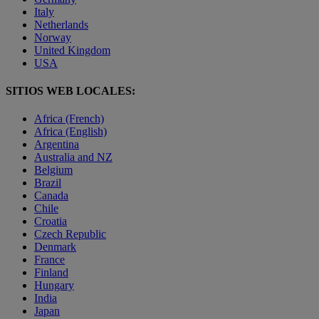
Italy
Netherlands
Norway
United Kingdom
USA
SITIOS WEB LOCALES:
Africa (French)
Africa (English)
Argentina
Australia and NZ
Belgium
Brazil
Canada
Chile
Croatia
Czech Republic
Denmark
France
Finland
Hungary
India
Japan