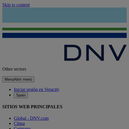
Skip to content
Other sectors
Menu
Abrir menú
Iniciar sesión en Veracity
Spain
SITIOS WEB PRINCIPALES
Global - DNV.com
China
Germany