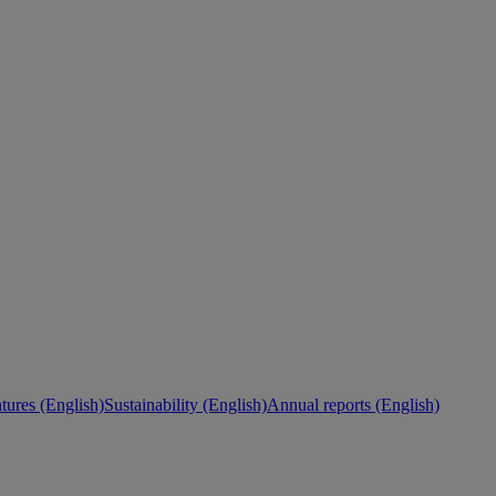
ures (English)
Sustainability (English)
Annual reports (English)