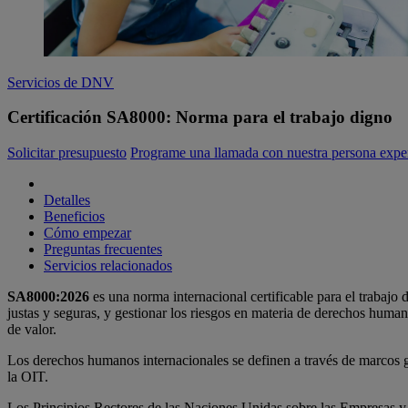
Servicios de DNV
Certificación SA8000: Norma para el trabajo digno
Solicitar presupuesto
Programe una llamada con nuestra persona expe
Detalles
Beneficios
Cómo empezar
Preguntas frecuentes
Servicios relacionados
SA8000:2026
es una norma internacional certificable para el trabajo d
justas y seguras, y gestionar los riesgos en materia de derechos humano
de valor.
Los derechos humanos internacionales se definen a través de marcos g
la OIT.
Los Principios Rectores de las Naciones Unidas sobre las Empresas y