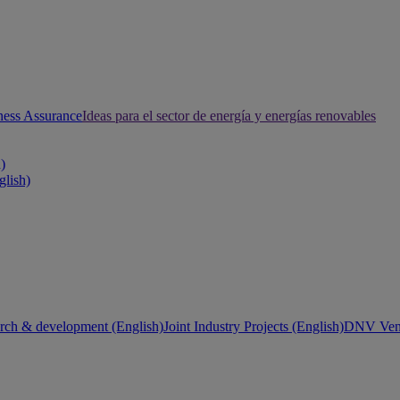
ness Assurance
Ideas para el sector de energía y energías renovables
h)
glish)
rch & development (English)
Joint Industry Projects (English)
DNV Vent