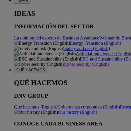
IDEAS
IDEAS
INFORMACIÓN DEL SECTOR
La opinión del experto de Business Assurance
Webinar de Busi
Energy Transition (English)
Safety and risk (English)
Artificial Intelligence (Englis
ESG and Sustainability (En
Cyber security (English)
QUÉ HACEMOS
QUÉ HACEMOS
DNV GROUP
Qué hacemos (English)
Gobernanza corporativa (English)
Resea
Our history (English)
CONOCE CADA BUSINESS AREA