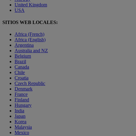
United Kingdom
USA
SITIOS WEB LOCALES:
Africa (French)
Africa (English)
Argentina
Australia and NZ
Belgium
Brazil
Canada
Chile
Croatia
Czech Republic
Denmark
France
Finland
Hungary
India
Japan
Korea
Malaysia
Mexico