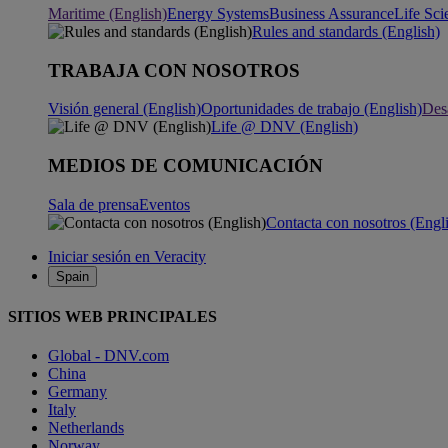
Maritime (English)
Energy Systems
Business Assurance
Life Sci
Rules and standards (English)
TRABAJA CON NOSOTROS
Visión general (English)
Oportunidades de trabajo (English)
Desa
Life @ DNV (English)
MEDIOS DE COMUNICACIÓN
Sala de prensa
Eventos
Contacta con nosotros (Engl
Iniciar sesión en Veracity
Spain
SITIOS WEB PRINCIPALES
Global - DNV.com
China
Germany
Italy
Netherlands
Norway