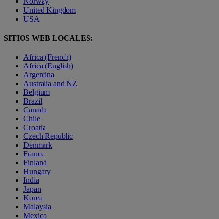
Norway
United Kingdom
USA
SITIOS WEB LOCALES:
Africa (French)
Africa (English)
Argentina
Australia and NZ
Belgium
Brazil
Canada
Chile
Croatia
Czech Republic
Denmark
France
Finland
Hungary
India
Japan
Korea
Malaysia
Mexico