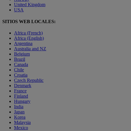
United Kingdom
USA
SITIOS WEB LOCALES:
Africa (French)
Africa (English)
Argentina
Australia and NZ
Belgium
Brazil
Canada
Chile
Croatia
Czech Republic
Denmark
France
Finland
Hungary
India
Japan
Korea
Malaysia
Mexico