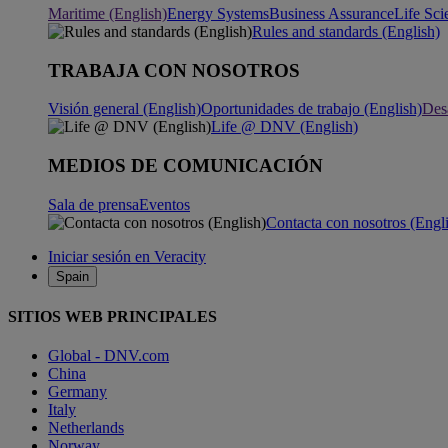
Maritime (English)
Energy Systems
Business Assurance
Life Sci
Rules and standards (English)
TRABAJA CON NOSOTROS
Visión general (English)
Oportunidades de trabajo (English)
Desa
Life @ DNV (English)
MEDIOS DE COMUNICACIÓN
Sala de prensa
Eventos
Contacta con nosotros (Engl
Iniciar sesión en Veracity
Spain
SITIOS WEB PRINCIPALES
Global - DNV.com
China
Germany
Italy
Netherlands
Norway