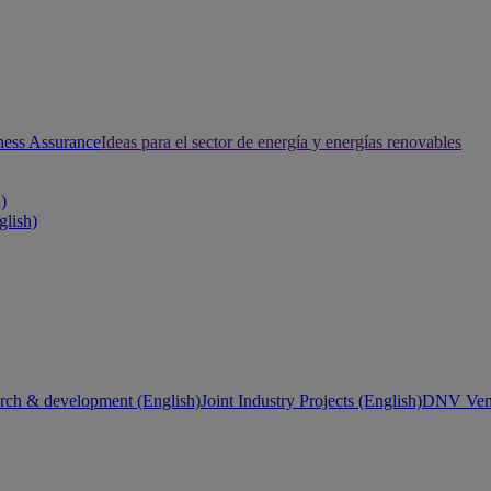
ness Assurance
Ideas para el sector de energía y energías renovables
h)
glish)
rch & development (English)
Joint Industry Projects (English)
DNV Vent