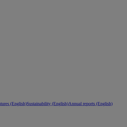
ures (English)
Sustainability (English)
Annual reports (English)