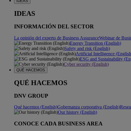
IDEAS
IDEAS
INFORMACIÓN DEL SECTOR
La opinión del experto de Business Assurance
Webinar de Busi
Energy Transition (English)
Safety and risk (English)
Artificial Intelligence (Englis
ESG and Sustainability (En
Cyber security (English)
QUÉ HACEMOS
QUÉ HACEMOS
DNV GROUP
Qué hacemos (English)
Gobernanza corporativa (English)
Resea
Our history (English)
CONOCE CADA BUSINESS AREA