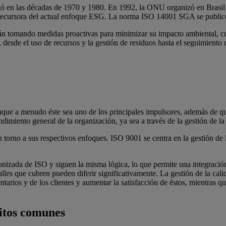
 en las décadas de 1970 y 1980. En 1992, la ONU organizó en Brasil l
 precursora del actual enfoque ESG. La norma ISO 14001 SGA se public
án tomando medidas proactivas para minimizar su impacto ambiental, cu
, desde el uso de recursos y la gestión de residuos hasta el seguimient
que a menudo éste sea uno de los principales impulsores, además de que l
imiento general de la organización, ya sea a través de la gestión de l
 torno a sus respectivos enfoques. ISO 9001 se centra en la gestión de
zada de ISO y siguen la misma lógica, lo que permite una integración m
talles que cubren pueden diferir significativamente. La gestión de la ca
tarios y de los clientes y aumentar la satisfacción de éstos, mientras 
sitos comunes