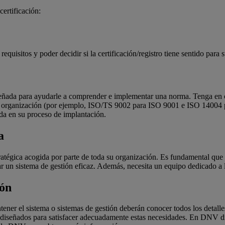
certificación:
equisitos y poder decidir si la certificación/registro tiene sentido para 
señada para ayudarle a comprender e implementar una norma. Tenga en c
a organización (por ejemplo, ISO/TS 9002 para ISO 9001 e ISO 14004 pa
uda en su proceso de implantación.
ia
atégica acogida por parte de toda su organización. Es fundamental que l
ar un sistema de gestión eficaz. Además, necesita un equipo dedicado a 
ión
ner el sistema o sistemas de gestión deberán conocer todos los detall
s diseñados para satisfacer adecuadamente estas necesidades. En DNV 