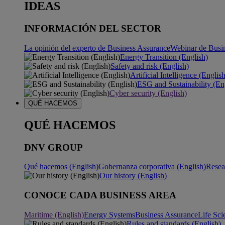
IDEAS
INFORMACIÓN DEL SECTOR
La opinión del experto de Business Assurance
Webinar de Busi
Energy Transition (English)
Safety and risk (English)
Artificial Intelligence (Englis
ESG and Sustainability (En
Cyber security (English)
QUÉ HACEMOS
QUÉ HACEMOS
DNV GROUP
Qué hacemos (English)
Gobernanza corporativa (English)
Resea
Our history (English)
CONOCE CADA BUSINESS AREA
Maritime (English)
Energy Systems
Business Assurance
Life Sci
Rules and standards (English)