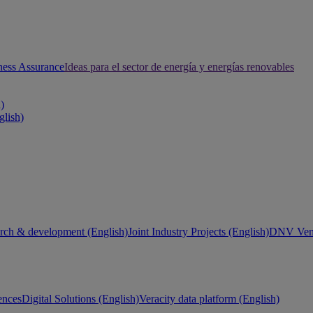
ness Assurance
Ideas para el sector de energía y energías renovables
h)
glish)
rch & development (English)
Joint Industry Projects (English)
DNV Vent
ences
Digital Solutions (English)
Veracity data platform (English)