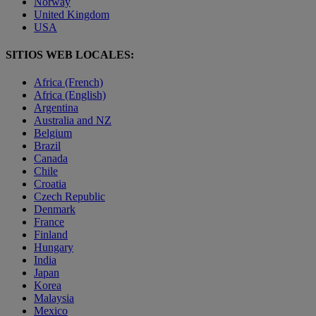
Norway
United Kingdom
USA
SITIOS WEB LOCALES:
Africa (French)
Africa (English)
Argentina
Australia and NZ
Belgium
Brazil
Canada
Chile
Croatia
Czech Republic
Denmark
France
Finland
Hungary
India
Japan
Korea
Malaysia
Mexico