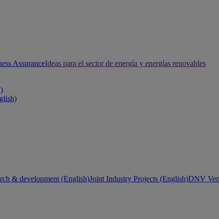
ness Assurance
Ideas para el sector de energía y energías renovables
h)
glish)
rch & development (English)
Joint Industry Projects (English)
DNV Vent