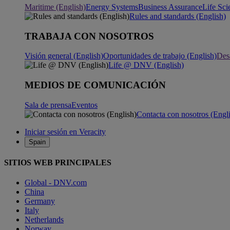
Maritime (English)
Energy Systems
Business Assurance
Life Sci
Rules and standards (English)
TRABAJA CON NOSOTROS
Visión general (English)
Oportunidades de trabajo (English)
Desa
Life @ DNV (English)
MEDIOS DE COMUNICACIÓN
Sala de prensa
Eventos
Contacta con nosotros (Engl
Iniciar sesión en Veracity
Spain
SITIOS WEB PRINCIPALES
Global - DNV.com
China
Germany
Italy
Netherlands
Norway