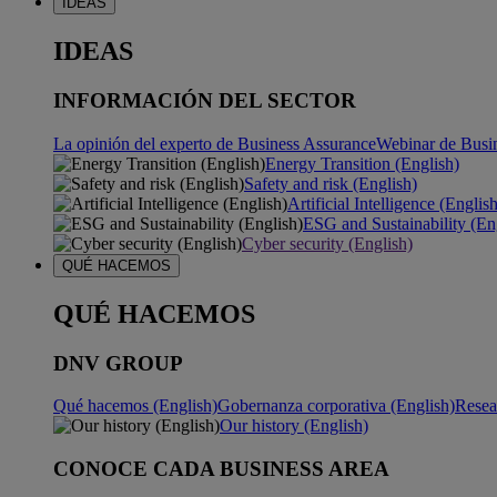
IDEAS
IDEAS
INFORMACIÓN DEL SECTOR
La opinión del experto de Business Assurance
Webinar de Busi
Energy Transition (English)
Safety and risk (English)
Artificial Intelligence (Englis
ESG and Sustainability (En
Cyber security (English)
QUÉ HACEMOS
QUÉ HACEMOS
DNV GROUP
Qué hacemos (English)
Gobernanza corporativa (English)
Resea
Our history (English)
CONOCE CADA BUSINESS AREA