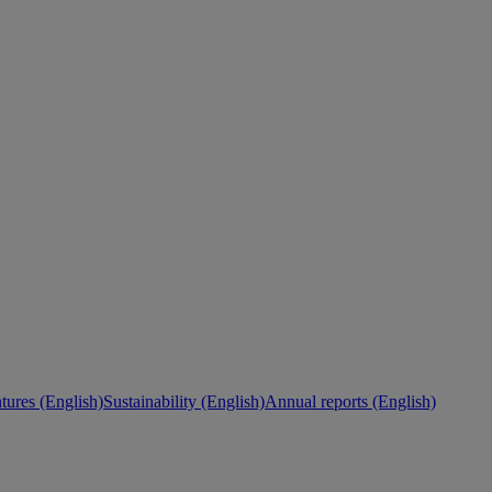
ures (English)
Sustainability (English)
Annual reports (English)