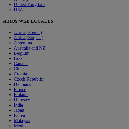
United Kingdom
USA
SITIOS WEB LOCALES:
Africa (French)
Africa (English)
Argentina
Australia and NZ
Belgium
Brazil
Canada
Chile
Croatia
Czech Republic
Denmark
France
Finland
Hungary
India
Japan
Korea
Malaysia
Mexico