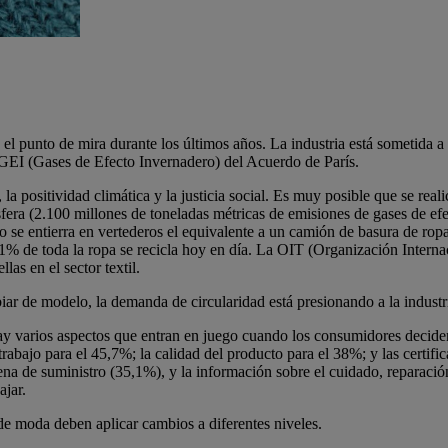
l punto de mira durante los últimos años. La industria está sometida a 
 GEI (Gases de Efecto Invernadero) del Acuerdo de París.
d, la positividad climática y la justicia social. Es muy posible que se re
fera (2.100 millones de toneladas métricas de emisiones de gases de ef
se entierra en vertederos el equivalente a un camión de basura de ropa.
1% de toda la ropa se recicla hoy en día. La OIT (Organización Interna
las en el sector textil.
mbiar de modelo, la demanda de circularidad está presionando a la indust
 varios aspectos que entran en juego cuando los consumidores deciden
rabajo para el 45,7%; la calidad del producto para el 38%; y las certific
ena de suministro (35,1%), y la información sobre el cuidado, reparació
ajar.
 de moda deben aplicar cambios a diferentes niveles.