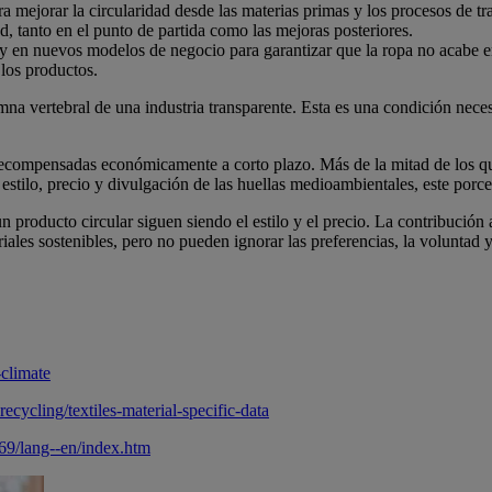
ra mejorar la circularidad desde las materias primas y los procesos de t
ad, tanto en el punto de partida como las mejoras posteriores.
s y en nuevos modelos de negocio para garantizar que la ropa no acabe en 
 los productos.
umna vertebral de una industria transparente. Esta es una condición nece
recompensadas económicamente a corto plazo. Más de la mitad de los qu
estilo, precio y divulgación de las huellas medioambientales, este porc
 producto circular siguen siendo el estilo y el precio. La contribución 
riales sostenibles, pero no pueden ignorar las preferencias, la voluntad 
-climate
cycling/textiles-material-specific-data
9/lang--en/index.htm