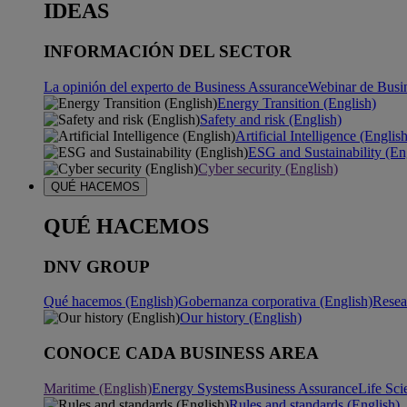
IDEAS
INFORMACIÓN DEL SECTOR
La opinión del experto de Business Assurance
Webinar de Busi
Energy Transition (English)
Safety and risk (English)
Artificial Intelligence (Englis
ESG and Sustainability (En
Cyber security (English)
QUÉ HACEMOS
QUÉ HACEMOS
DNV GROUP
Qué hacemos (English)
Gobernanza corporativa (English)
Resea
Our history (English)
CONOCE CADA BUSINESS AREA
Maritime (English)
Energy Systems
Business Assurance
Life Sci
Rules and standards (English)