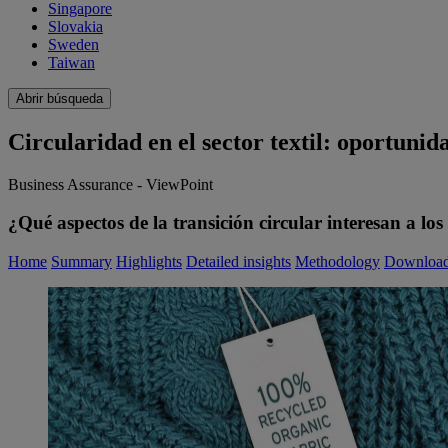
Singapore
Slovakia
Sweden
Taiwan
Abrir búsqueda
Circularidad en el sector textil: oportunid
Business Assurance - ViewPoint
¿Qué aspectos de la transición circular interesan a lo
Home
Summary
Highlights
Detailed insights
Methodology
Downloa