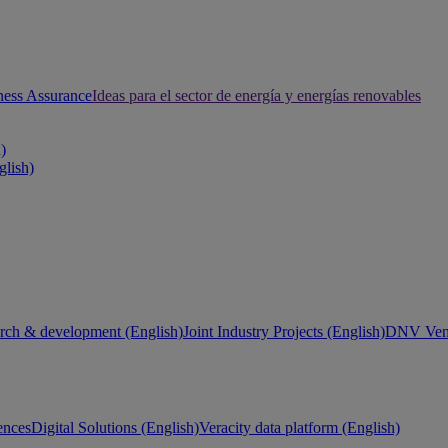
ness Assurance
Ideas para el sector de energía y energías renovables
h)
glish)
rch & development (English)
Joint Industry Projects (English)
DNV Vent
ences
Digital Solutions (English)
Veracity data platform (English)