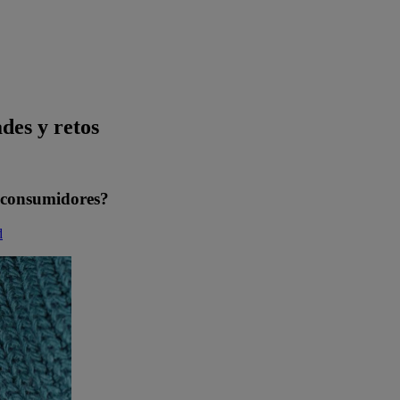
ades y retos
s consumidores?
d