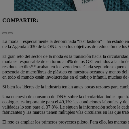
COMPARTIR:
La moda – especialmente la denominada “fast fashion” – ha estado en e
de la Agenda 2030 de la ONU y en los objetivos de reducción de los
El gran reto del sector de la moda es la transición hacia la circularida
moda es responsable de en torno al 4% de los GEI emitidos a la atmós
residuos textiles** acaban en los vertederos. Cada segundo se quema o 
presencia de microfibras de plástico en nuestros océanos y menos del 
en todo el mundo están involucradas en el trabajo infantil, muchas de el
Si bien los líderes de la industria tenían antes pocas razones para ca
Una encuesta de consumo de DNV sobre la circularidad indica que hay
ecológica es importante para el 49,1%; las condiciones laborales y de t
validadas lo son para el 37,8%. Le siguen la información sobre la cad
fabricantes y las marcas tienen múltiples vías circulares en las que trab
El reto es ampliar los primeros proyectos piloto. Para ello, las marcas