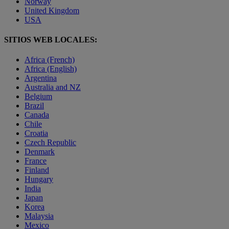
Norway
United Kingdom
USA
SITIOS WEB LOCALES:
Africa (French)
Africa (English)
Argentina
Australia and NZ
Belgium
Brazil
Canada
Chile
Croatia
Czech Republic
Denmark
France
Finland
Hungary
India
Japan
Korea
Malaysia
Mexico