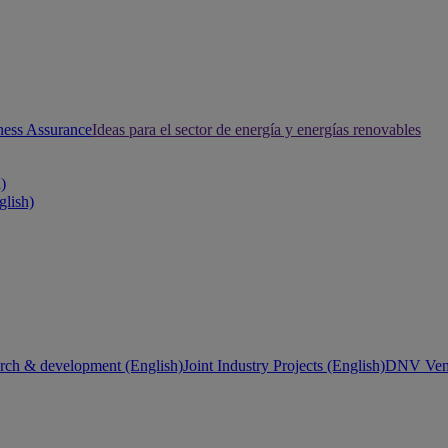
ness Assurance
Ideas para el sector de energía y energías renovables
h)
glish)
rch & development (English)
Joint Industry Projects (English)
DNV Vent