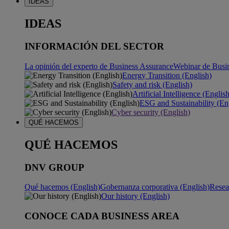
IDEAS
IDEAS
INFORMACIÓN DEL SECTOR
La opinión del experto de Business Assurance
Webinar de Busi
Energy Transition (English)
Safety and risk (English)
Artificial Intelligence (Englis
ESG and Sustainability (En
Cyber security (English)
QUÉ HACEMOS
QUÉ HACEMOS
DNV GROUP
Qué hacemos (English)
Gobernanza corporativa (English)
Resea
Our history (English)
CONOCE CADA BUSINESS AREA