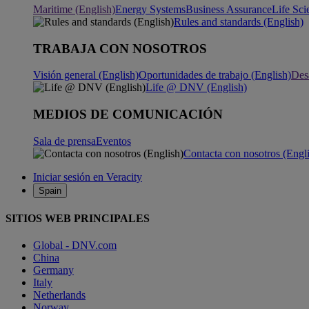
Maritime (English)
Energy Systems
Business Assurance
Life Sci
Rules and standards (English)
TRABAJA CON NOSOTROS
Visión general (English)
Oportunidades de trabajo (English)
Desa
Life @ DNV (English)
MEDIOS DE COMUNICACIÓN
Sala de prensa
Eventos
Contacta con nosotros (Engl
Iniciar sesión en Veracity
Spain
SITIOS WEB PRINCIPALES
Global - DNV.com
China
Germany
Italy
Netherlands
Norway