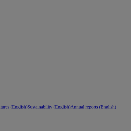
ures (English)
Sustainability (English)
Annual reports (English)