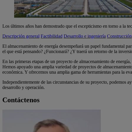
Los últimos años han demostrado que el escepticismo en torno a la t
Descripción general
Factibilidad
Desarrollo e ingeniería
Construcción
El almacenamiento de energía desempeñará un papel fundamental para pe
el que está pensando? ¿Funcionará? ¿Y traerá un retorno de la inversi
En las primeras etapas de un proyecto de almacenamiento de energía, 
Hemos apoyado una amplia variedad de proyectos de almacenamiento de
económica. Y ofrecemos una amplia gama de herramientas para la eva
Independientemente de las circunstancias de su proyecto, podemos ayuda
desarrollo y operación.
Contáctenos