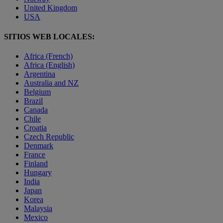
United Kingdom
USA
SITIOS WEB LOCALES:
Africa (French)
Africa (English)
Argentina
Australia and NZ
Belgium
Brazil
Canada
Chile
Croatia
Czech Republic
Denmark
France
Finland
Hungary
India
Japan
Korea
Malaysia
Mexico