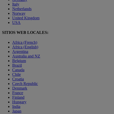
Italy
Netherlands
Norway
United Kingdom
USA
SITIOS WEB LOCALES:
Africa (French)
Africa (English)
Argentina
Australia and NZ
Belgium
Brazil
Canada
Chile
Croatia
Czech Republic
Denmark
France
Finland
Hungary
India
Japan