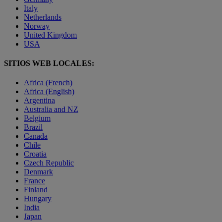
Italy
Netherlands
Norway
United Kingdom
USA
SITIOS WEB LOCALES:
Africa (French)
Africa (English)
Argentina
Australia and NZ
Belgium
Brazil
Canada
Chile
Croatia
Czech Republic
Denmark
France
Finland
Hungary
India
Japan