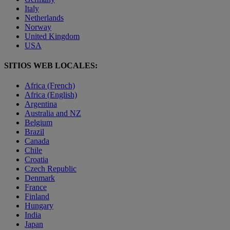
Italy
Netherlands
Norway
United Kingdom
USA
SITIOS WEB LOCALES:
Africa (French)
Africa (English)
Argentina
Australia and NZ
Belgium
Brazil
Canada
Chile
Croatia
Czech Republic
Denmark
France
Finland
Hungary
India
Japan