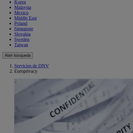
Korea
Malaysia
Mexico
Middle East
Poland
Singapore
Slovakia
Sweden
Taiwan
Abrir búsqueda
Servicios de DNV
Europrivacy