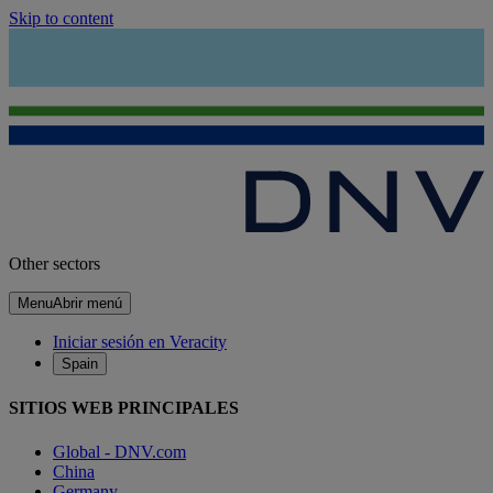
Skip to content
Other sectors
Menu
Abrir menú
Iniciar sesión en Veracity
Spain
SITIOS WEB PRINCIPALES
Global - DNV.com
China
Germany