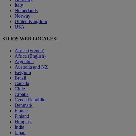
Italy
Netherlands
Norway
United Kingdom
USA
SITIOS WEB LOCALES:
Africa (French)
Africa (English)
Argentina
Australia and NZ
Belgium
Brazil
Canada
Chile
Croatia
Czech Republic
Denmark
France
Finland
Hungary
India
Japan