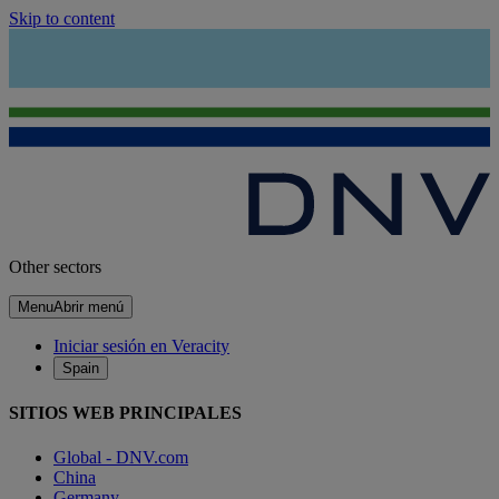
Skip to content
Other sectors
Menu
Abrir menú
Iniciar sesión en Veracity
Spain
SITIOS WEB PRINCIPALES
Global - DNV.com
China
Germany