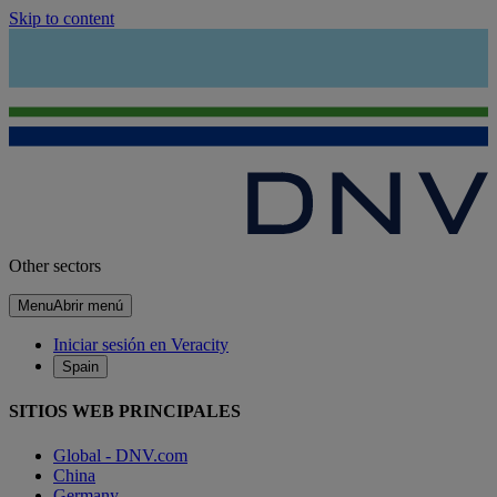
Skip to content
Other sectors
Menu
Abrir menú
Iniciar sesión en Veracity
Spain
SITIOS WEB PRINCIPALES
Global - DNV.com
China
Germany