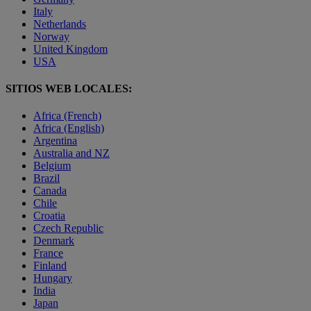
Italy
Netherlands
Norway
United Kingdom
USA
SITIOS WEB LOCALES:
Africa (French)
Africa (English)
Argentina
Australia and NZ
Belgium
Brazil
Canada
Chile
Croatia
Czech Republic
Denmark
France
Finland
Hungary
India
Japan