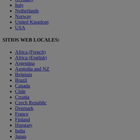
Italy
Netherlands
Norway
United Kingdom
USA
SITIOS WEB LOCALES:
Africa (French)
Africa (English)
Argentina
Australia and NZ
Belgium
Brazil
Canada
Chile
Croatia
Czech Republic
Denmark
France
Finland
Hungary
India
Japan