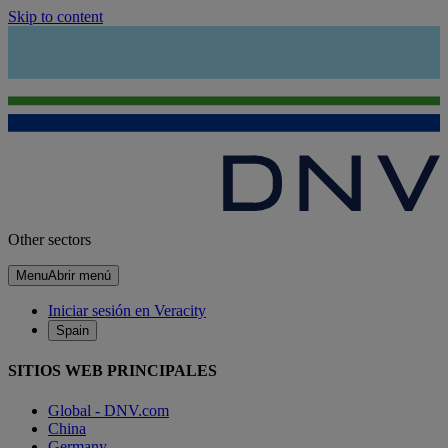
Skip to content
Other sectors
Menu
Abrir menú
Iniciar sesión en Veracity
Spain
SITIOS WEB PRINCIPALES
Global - DNV.com
China
Germany