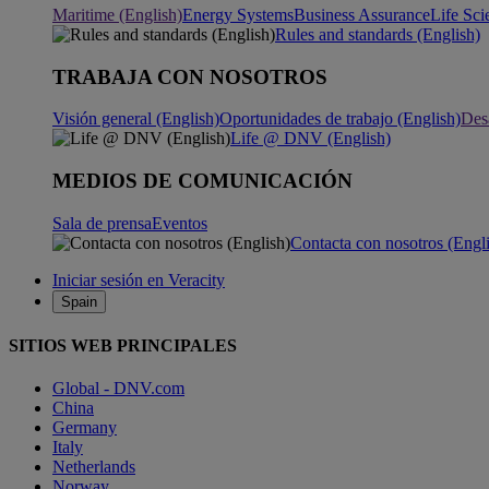
Maritime (English)
Energy Systems
Business Assurance
Life Sci
Rules and standards (English)
TRABAJA CON NOSOTROS
Visión general (English)
Oportunidades de trabajo (English)
Desa
Life @ DNV (English)
MEDIOS DE COMUNICACIÓN
Sala de prensa
Eventos
Contacta con nosotros (Engl
Iniciar sesión en Veracity
Spain
SITIOS WEB PRINCIPALES
Global - DNV.com
China
Germany
Italy
Netherlands
Norway