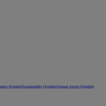
ures (English)
Sustainability (English)
Annual reports (English)