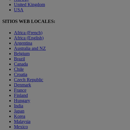
United Kingdom
USA
SITIOS WEB LOCALES:
Africa (French)
Africa (English)
Argentina
Australia and NZ
Belgium
Brazil
Canada
Chile
Croatia
Czech Republic
Denmark
France
Finland
Hungary
India
Japan
Korea
Malaysia
Mexico