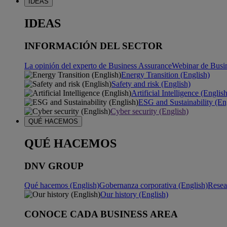
IDEAS
IDEAS
INFORMACIÓN DEL SECTOR
La opinión del experto de Business Assurance
Webinar de Busi
Energy Transition (English)
Safety and risk (English)
Artificial Intelligence (Englis
ESG and Sustainability (En
Cyber security (English)
QUÉ HACEMOS
QUÉ HACEMOS
DNV GROUP
Qué hacemos (English)
Gobernanza corporativa (English)
Resea
Our history (English)
CONOCE CADA BUSINESS AREA