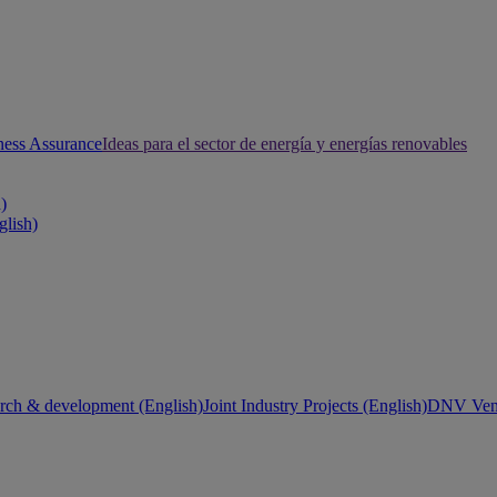
ness Assurance
Ideas para el sector de energía y energías renovables
h)
glish)
rch & development (English)
Joint Industry Projects (English)
DNV Vent