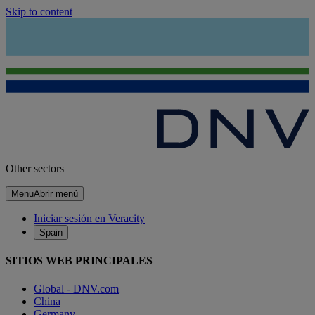
Skip to content
Other sectors
Menu
Abrir menú
Iniciar sesión en Veracity
Spain
SITIOS WEB PRINCIPALES
Global - DNV.com
China
Germany