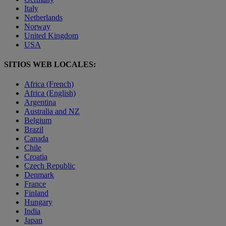
Italy
Netherlands
Norway
United Kingdom
USA
SITIOS WEB LOCALES:
Africa (French)
Africa (English)
Argentina
Australia and NZ
Belgium
Brazil
Canada
Chile
Croatia
Czech Republic
Denmark
France
Finland
Hungary
India
Japan