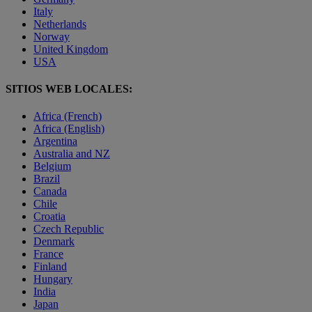
Italy
Netherlands
Norway
United Kingdom
USA
SITIOS WEB LOCALES:
Africa (French)
Africa (English)
Argentina
Australia and NZ
Belgium
Brazil
Canada
Chile
Croatia
Czech Republic
Denmark
France
Finland
Hungary
India
Japan