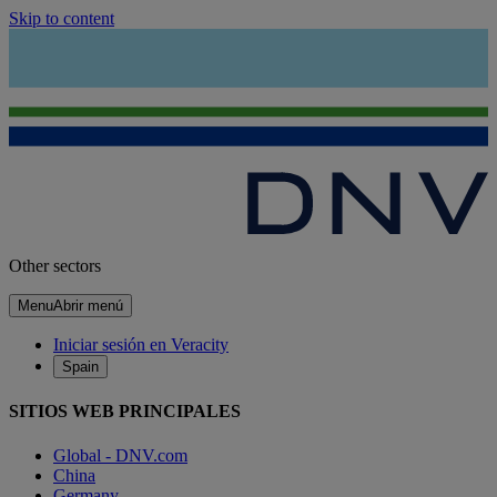
Skip to content
Other sectors
Menu
Abrir menú
Iniciar sesión en Veracity
Spain
SITIOS WEB PRINCIPALES
Global - DNV.com
China
Germany