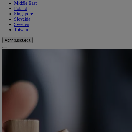
Middle East
Poland
Singapore
Slovakia
Sweden
Taiwan
Abrir búsqueda