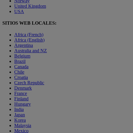
Norway
United Kingdom
USA
SITIOS WEB LOCALES:
Africa (French)
Africa (English)
Argentina
Australia and NZ
Belgium
Brazil
Canada
Chile
Croatia
Czech Republic
Denmark
France
Finland
Hungary
India
Japan
Korea
Malaysia
Mexico